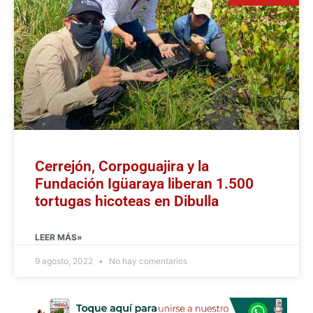
Cerrejón, Corpoguajira y la
Fundación Igüaraya liberan 1.500
tortugas hicoteas en Dibulla
LEER MÁS»
9 agosto, 2022
No hay comentarios