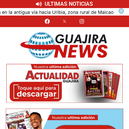
ULTIMAS NOTICIAS
tigua vía hacia Uribia, zona rural de Maicao
Identi