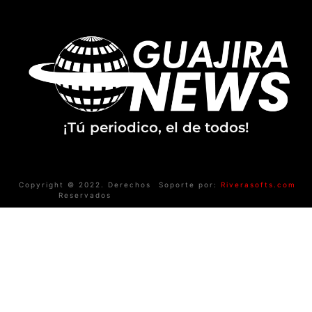
¡Tú periodico, el de todos!
Copyright © 2022. Derechos
Soporte por:
Riverasofts.com
Reservados