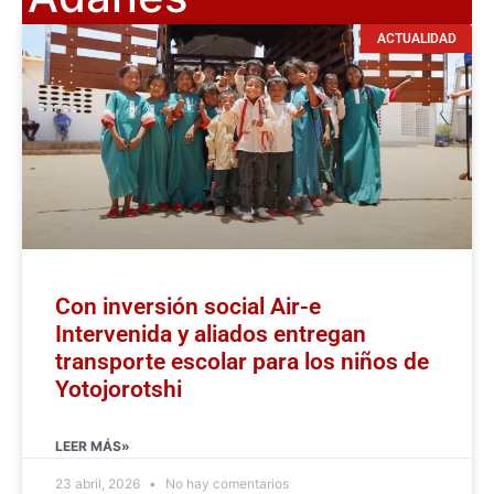
ACTUALIDAD
Con inversión social Air-e
Intervenida y aliados entregan
transporte escolar para los niños de
Yotojorotshi
LEER MÁS»
23 abril, 2026
No hay comentarios