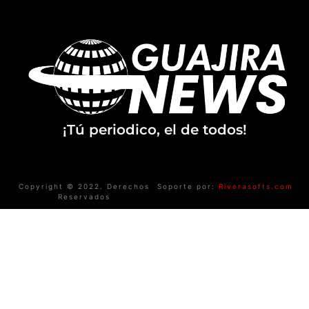
¡Tú periodico, el de todos!
Copyright © 2022. Derechos
Soporte por:
Riverasofts.com
Reservados