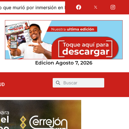
murió por inmersión en las dunas de Taroa; su cuerpo perma
Edicion Agosto 7, 2026
UD