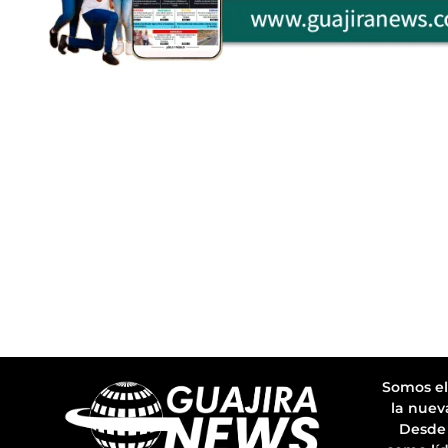
Somos el
la nuev
Desde 