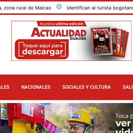
rural de Maicao
Identifican al turista bogotano que 
ALES
NACIONALES
SOCIALES Y CULTURA
SAL