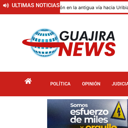
ULTIMAS NOTICIAS
o de descomposición en la antigua vía hacia Uribia, zona 
POLÍTICA
OPINIÓN
JUDICI