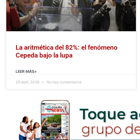
La aritmética del 82%: el fenómeno
Cepeda bajo la lupa
LEER MÁS»
29 abril, 2026
No hay comentarios