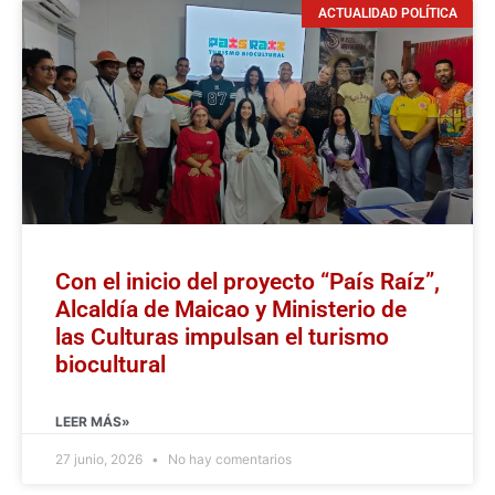
ACTUALIDAD POLÍTICA
Con el inicio del proyecto “País Raíz”,
Alcaldía de Maicao y Ministerio de
las Culturas impulsan el turismo
biocultural
LEER MÁS»
27 junio, 2026
No hay comentarios