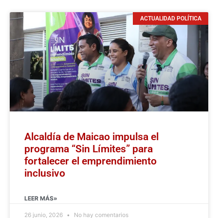
ACTUALIDAD POLÍTICA
Alcaldía de Maicao impulsa el
programa “Sin Límites” para
fortalecer el emprendimiento
inclusivo
LEER MÁS»
26 junio, 2026
No hay comentarios