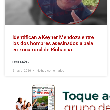
Identifican a Keyner Mendoza entre
los dos hombres asesinados a bala
en zona rural de Riohacha
LEER MÁS»
5 mayo, 2026
No hay comentarios