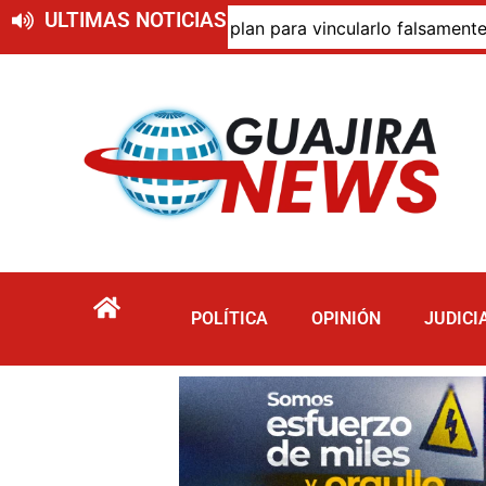
ULTIMAS NOTICIAS
 Fiscalía supuesto plan para vincularlo falsamente con acti
POLÍTICA
OPINIÓN
JUDICI