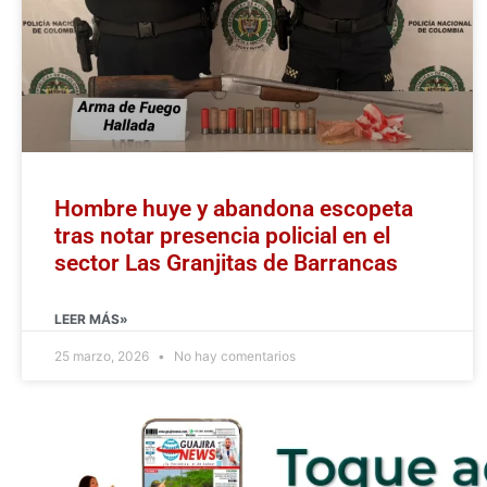
Hombre huye y abandona escopeta
tras notar presencia policial en el
sector Las Granjitas de Barrancas
LEER MÁS»
25 marzo, 2026
No hay comentarios