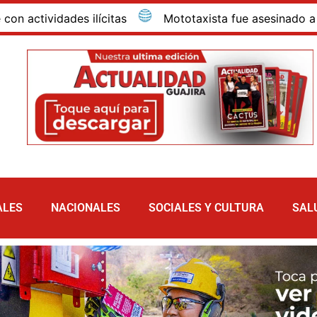
vidades ilícitas
Mototaxista fue asesinado a bala den
ALES
NACIONALES
SOCIALES Y CULTURA
SAL