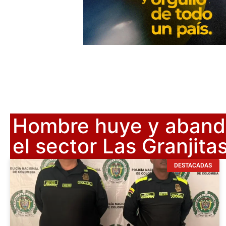
Hombre huye y abandon
el sector Las Granjita
DESTACADAS