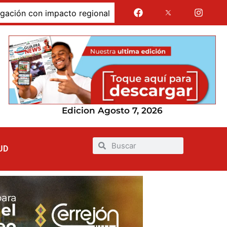
con impacto regional
Jairo Aguilar cuestionó que se 
Edicion Agosto 7, 2026
UD