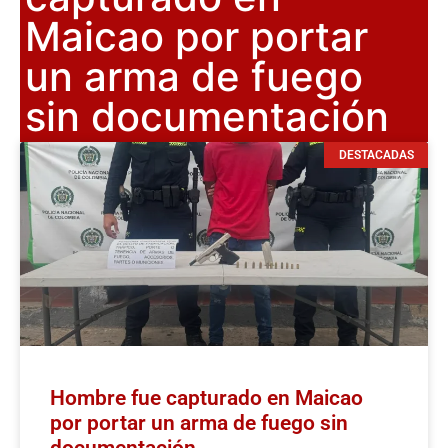
Maicao por portar
un arma de fuego
sin documentación
DESTACADAS
Hombre fue capturado en Maicao
por portar un arma de fuego sin
documentación