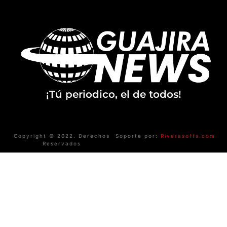
¡Tú periodico, el de todos!
Copyright © 2022. Derechos
Soporte por:
Riverasofts.com
Reservados