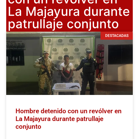
La Majayura durante
patrullaje conjunto
DESTACADAS
Hombre detenido con un revólver en
La Majayura durante patrullaje
conjunto