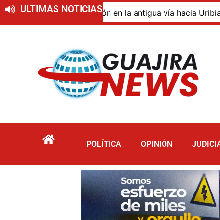
ULTIMAS NOTICIAS
o de descomposición en la antigua vía hacia Uribia, zona 
POLÍTICA
OPINIÓN
JUDICI