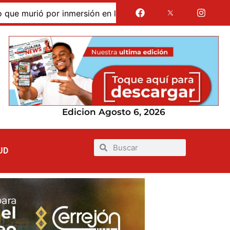
murió por inmersión en las dunas de Taroa; su cuerpo perma
Edicion Agosto 6, 2026
UD