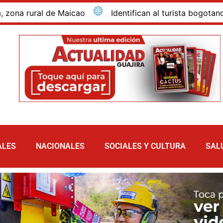
rural de Maicao
Identifican al turista bogotano que 
ALES
NACIONALES
SOCIALES Y CULTURA
SAL