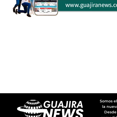
Somos el
la nuev
Desde 