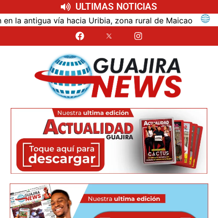
ULTIMAS NOTICIAS
ntigua vía hacia Uribia, zona rural de Maicao
Ident