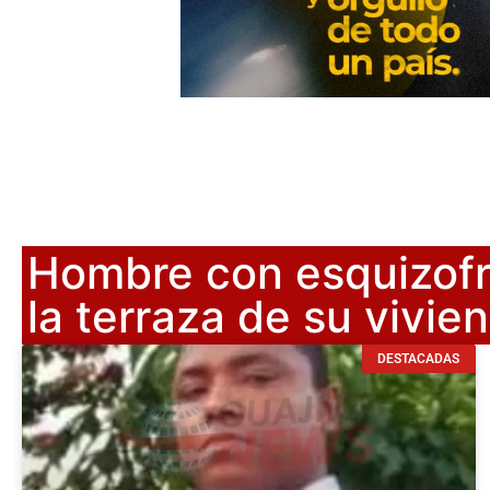
Hombre con esquizofr
la terraza de su vivie
DESTACADAS