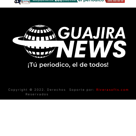
¡Tú periodico, el de todos!
Copyright © 2022. Derechos
Soporte por:
Riverasofts.com
Reservados