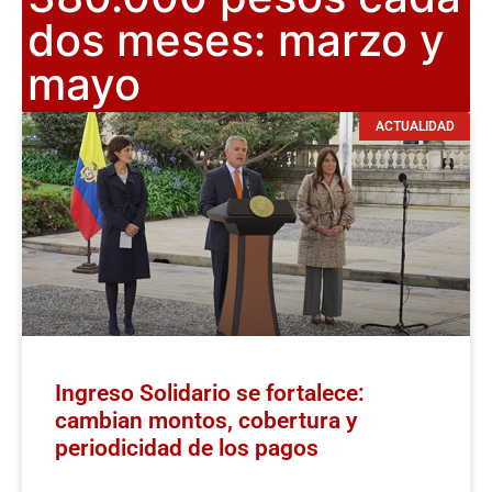
dos meses: marzo y
mayo
ACTUALIDAD
Ingreso Solidario se fortalece:
cambian montos, cobertura y
periodicidad de los pagos