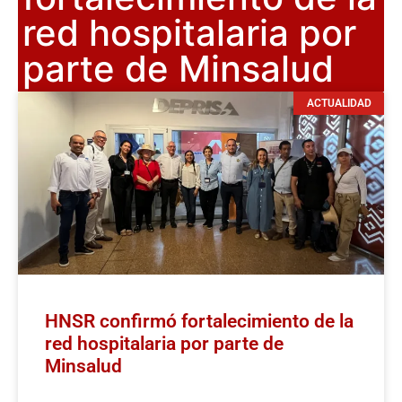
red hospitalaria por
parte de Minsalud
ACTUALIDAD
HNSR confirmó fortalecimiento de la
red hospitalaria por parte de
Minsalud