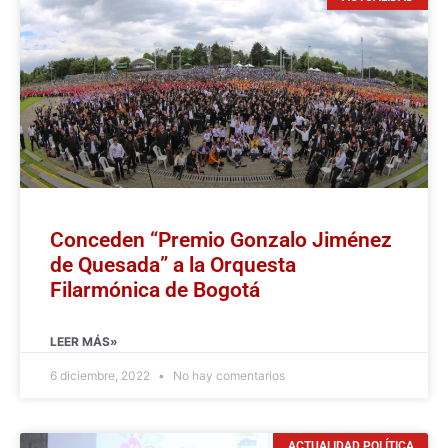
Conceden “Premio Gonzalo Jiménez
de Quesada” a la Orquesta
Filarmónica de Bogotá
LEER MÁS»
6 diciembre, 2022
No hay comentarios
ACTUALIDAD POLÍTICA