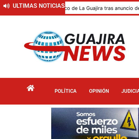
ULTIMAS NOTICIAS
r minero y energético de La Guajira tras anuncio del presi
POLÍTICA
OPINIÓN
JUDICI