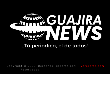
¡Tú periodico, el de todos!
Copyright © 2022. Derechos
Soporte por:
Riverasofts.com
Reservados