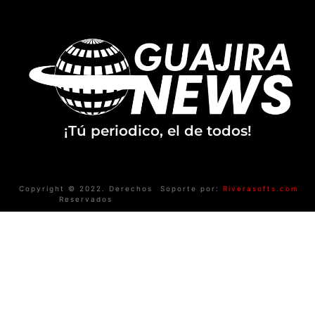
¡Tú periodico, el de todos!
Copyright © 2022. Derechos
Soporte por:
Riverasofts.com
Reservados