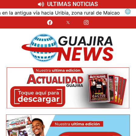
ULTIMAS NOTICIAS
ntigua vía hacia Uribia, zona rural de Maicao
Ident