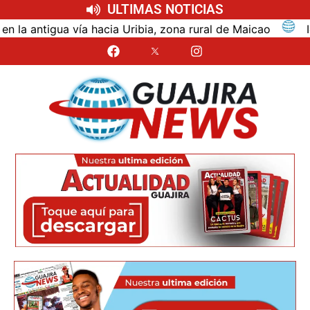
ULTIMAS NOTICIAS
tigua vía hacia Uribia, zona rural de Maicao
Identi