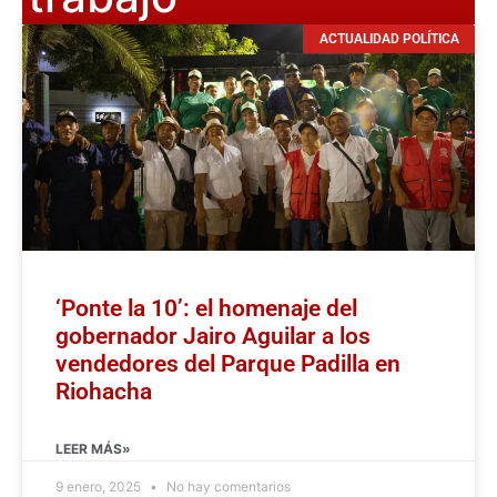
ACTUALIDAD POLÍTICA
‘Ponte la 10’: el homenaje del
gobernador Jairo Aguilar a los
vendedores del Parque Padilla en
Riohacha
LEER MÁS»
9 enero, 2025
No hay comentarios