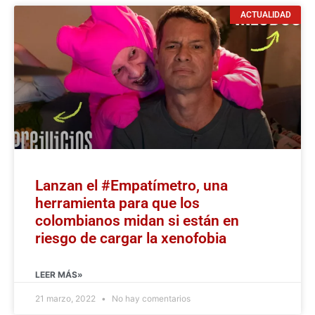
ACTUALIDAD
Lanzan el #Empatímetro, una
herramienta para que los
colombianos midan si están en
riesgo de cargar la xenofobia
LEER MÁS»
21 marzo, 2022
No hay comentarios