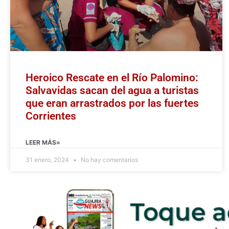
Heroico Rescate en el Río Palomino:
Salvavidas sacan del agua a turistas
que eran arrastrados por las fuertes
Corrientes
LEER MÁS»
31 enero, 2024
No hay comentarios