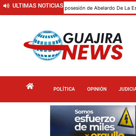
ULTIMAS NOTICIAS
jiro presente en la posesión de Abelardo De La Espriella, 
POLÍTICA
OPINIÓN
JUDICI