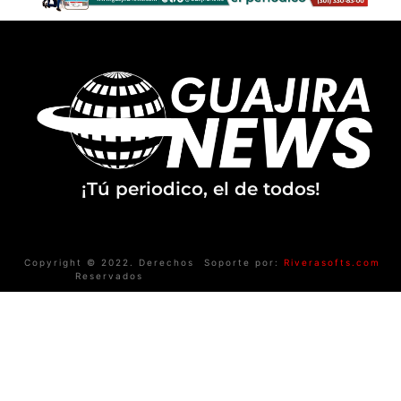
¡Tú periodico, el de todos!
Copyright © 2022. Derechos
Soporte por:
Riverasofts.com
Reservados