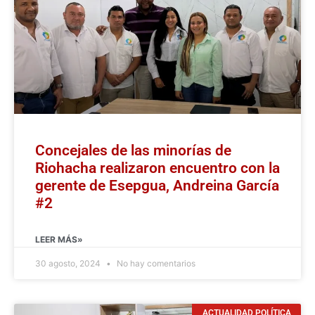
Concejales de las minorías de
Riohacha realizaron encuentro con la
gerente de Esepgua, Andreina García
#2
LEER MÁS»
30 agosto, 2024
No hay comentarios
ACTUALIDAD POLÍTICA