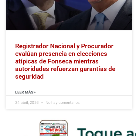
Registrador Nacional y Procurador
evalúan presencia en elecciones
atípicas de Fonseca mientras
autoridades refuerzan garantías de
seguridad
LEER MÁS»
24 abril, 2026
No hay comentarios