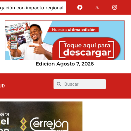
 con impacto regional
Jairo Aguilar cuestionó que se 
Edicion Agosto 7, 2026
UD