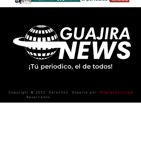
¡Tú periodico, el de todos!
Copyright © 2022. Derechos
Soporte por:
Riverasofts.com
Reservados