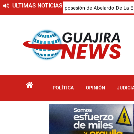
ULTIMAS NOTICIAS
iro presente en la posesión de Abelardo De La Espriella, d
POLÍTICA
OPINIÓN
JUDICI