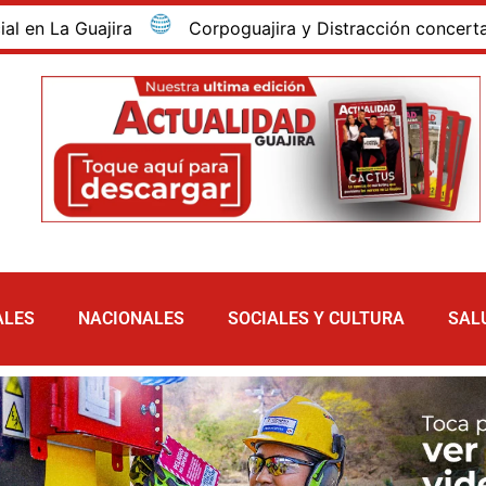
 Guajira
Corpoguajira y Distracción concertan los a
ALES
NACIONALES
SOCIALES Y CULTURA
SAL