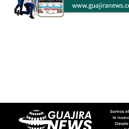
Somos el
la nuev
Desde 