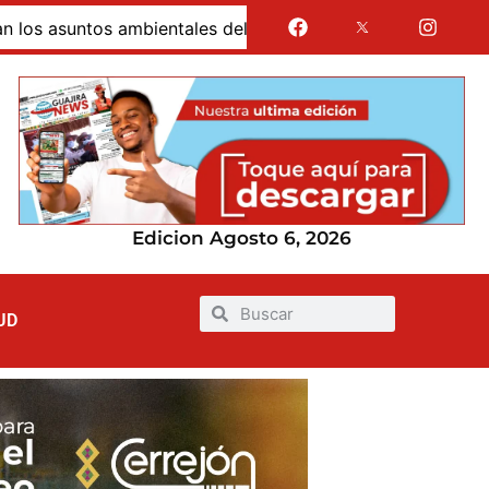
suntos ambientales del nuevo EOT
Alcaldía de Uribia 
Edicion Agosto 6, 2026
UD