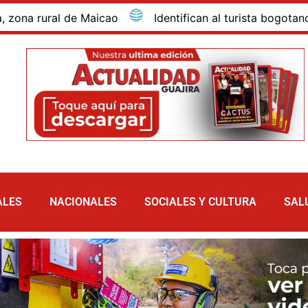
rural de Maicao
Identifican al turista bogotano que 
ALES
NACIONALES
SOCIALES Y CULTURA
SAL