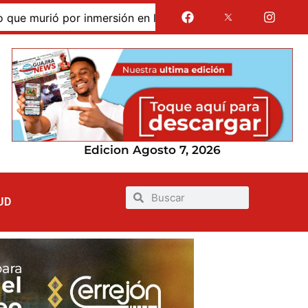
murió por inmersión en las dunas de Taroa; su cuerpo perma
Edicion Agosto 7, 2026
UD