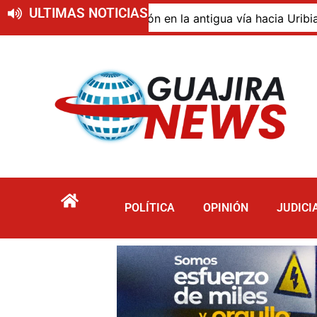
ULTIMAS NOTICIAS
 de descomposición en la antigua vía hacia Uribia, zona 
POLÍTICA
OPINIÓN
JUDICI