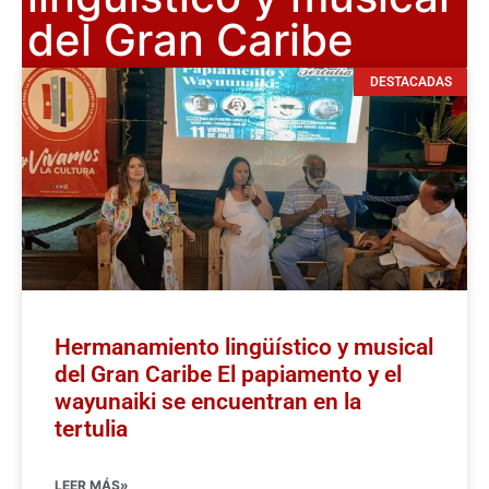
del Gran Caribe
DESTACADAS
Hermanamiento lingüístico y musical
del Gran Caribe El papiamento y el
wayunaiki se encuentran en la
tertulia
LEER MÁS»