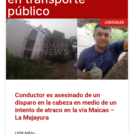
público
JUDICIALES
Conductor es asesinado de un
disparo en la cabeza en medio de un
intento de atraco en la vía Maicao –
La Majayura
LEER MÁS»