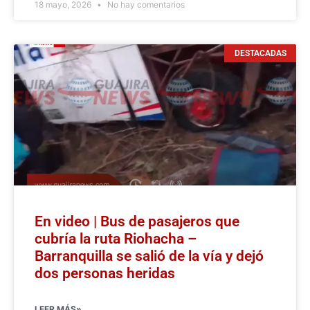
18 mayo, 2026
No hay comentarios
DESTACADAS
En video | Bus de pasajeros que
cubría la ruta Riohacha –
Barranquilla se salió de la vía y dejó
dos personas heridas
LEER MÁS»