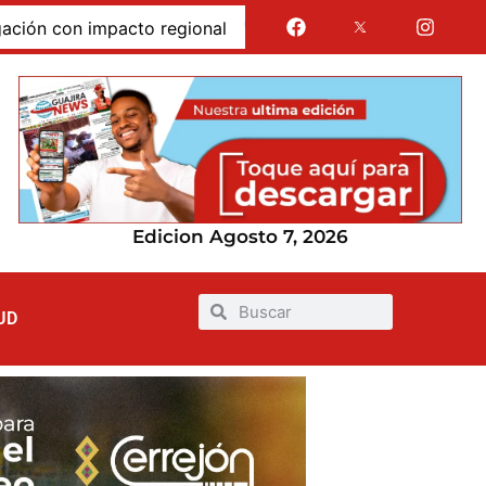
con impacto regional
Jairo Aguilar cuestionó que se d
Edicion Agosto 7, 2026
UD