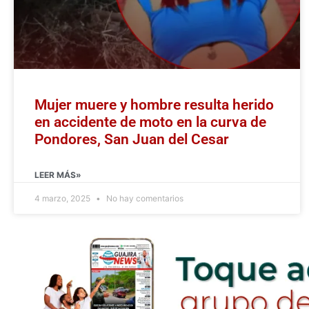
Mujer muere y hombre resulta herido
en accidente de moto en la curva de
Pondores, San Juan del Cesar
LEER MÁS»
4 marzo, 2025
No hay comentarios