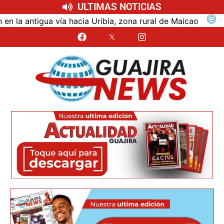
ULTIMAS NOTICIAS
ntigua vía hacia Uribia, zona rural de Maicao
Ident