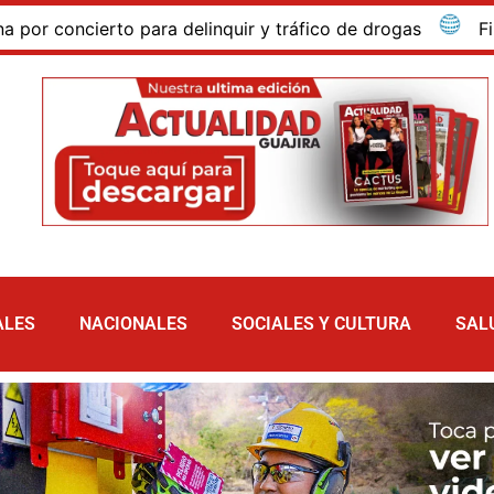
cierto para delinquir y tráfico de drogas
Fin de se
ALES
NACIONALES
SOCIALES Y CULTURA
SAL