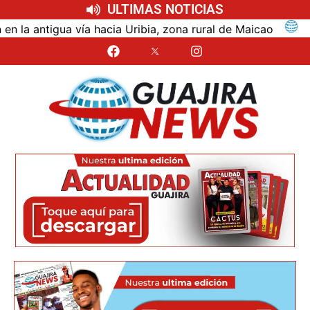
ULTIMAS NOTICIAS
ntigua vía hacia Uribia, zona rural de Maicao
Ident