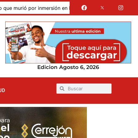
murió por inmersión en las dunas de Taroa; su cuerpo perma
Edicion Agosto 6, 2026
UD