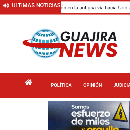
ULTIMAS NOTICIAS
o de descomposición en la antigua vía hacia Uribia, zona 
POLÍTICA
OPINIÓN
JUDICI