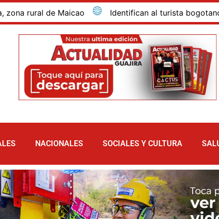
rural de Maicao
Identifican al turista bogotano que 
ALES
NACIONALES
SOCIALES Y CULTURA
SAL