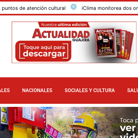
de atención cultural
iClima monitorea dos ondas trop
ALES
NACIONALES
SOCIALES Y CULTURA
SAL