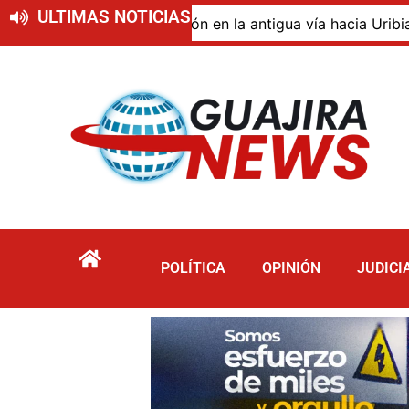
ULTIMAS NOTICIAS
o de descomposición en la antigua vía hacia Uribia, zona 
POLÍTICA
OPINIÓN
JUDICI