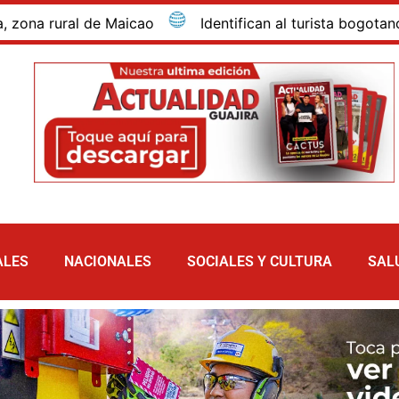
rural de Maicao
Identifican al turista bogotano que 
ALES
NACIONALES
SOCIALES Y CULTURA
SAL