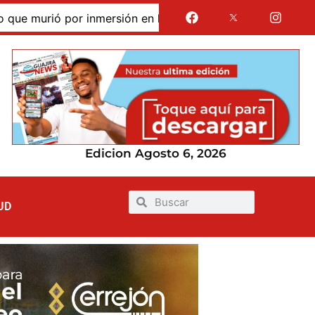
murió por inmersión en las dunas de Taroa; su cuerpo perma
Edicion Agosto 6, 2026
UD