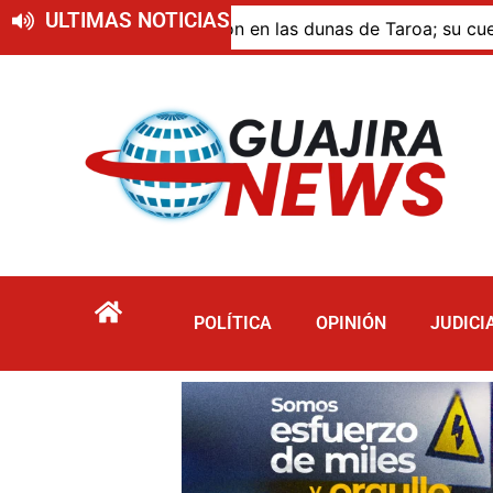
ULTIMAS NOTICIAS
ue murió por inmersión en las dunas de Taroa; su cuerpo pe
POLÍTICA
OPINIÓN
JUDICI