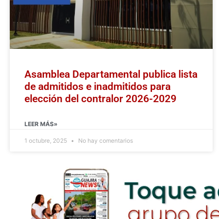
Asamblea Departamental publica lista
de admitidos e inadmitidos para
elección del contralor 2026-2029
LEER MÁS»
1 octubre, 2025
No hay comentarios