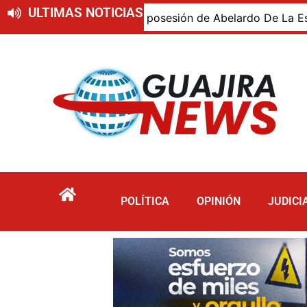
ULTIMAS NOTICIAS
jiro presente en la posesión de Abelardo De La Espriella, 
POLÍTICA
OPINIÓN
JUDICI