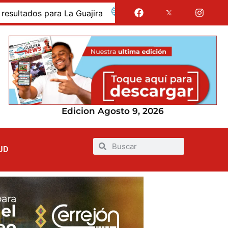
os para La Guajira
La Guajira fue presentada como d
Edicion Agosto 9, 2026
UD