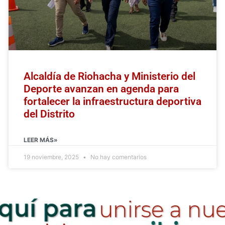
Alcaldía de Riohacha y Ministerio del
Deporte avanzan en agenda para
fortalecer la infraestructura deportiva
del Distrito
LEER MÁS»
19 noviembre, 2025
No hay comentarios