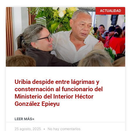
ACTUALIDAD
Uribia despide entre lágrimas y
consternación al funcionario del
Ministerio del Interior Héctor
González Epieyu
LEER MÁS»
25 agosto, 2025
No hay comentarios