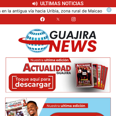
ULTIMAS NOTICIAS
ntigua vía hacia Uribia, zona rural de Maicao
Identi