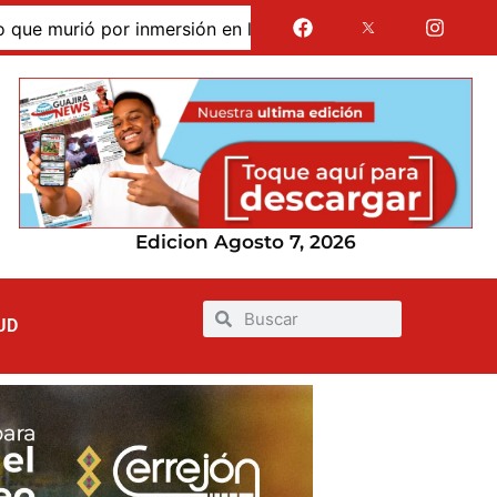
urió por inmersión en las dunas de Taroa; su cuerpo perman
Edicion Agosto 7, 2026
UD