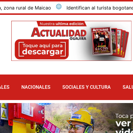
ural de Maicao
Identifican al turista bogotano que m
ALES
NACIONALES
SOCIALES Y CULTURA
SAL