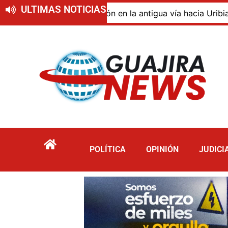
ULTIMAS NOTICIAS
 de descomposición en la antigua vía hacia Uribia, zona r
POLÍTICA
OPINIÓN
JUDICI