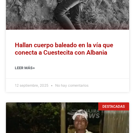
Hallan cuerpo baleado en la vía que
conecta a Cuestecita con Albania
LEER MÁS»
12 septiembre, 2025
No hay comentarios
DESTACADAS